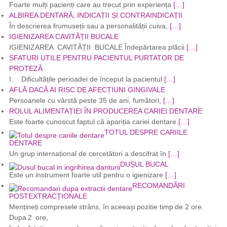
Foarte mulți pacienți care au trecut prin experiența
[…]
ALBIREA DENTARĂ, INDICAȚII ȘI CONTRAINDICAȚII
În descrierea frumuseții sau a personalității cuiva,
[…]
IGIENIZAREA CAVITĂȚII BUCALE
IGIENIZAREA CAVITĂȚII BUCALE Îndepărtarea plăcii
[…]
SFATURI UTILE PENTRU PACIENTUL PURTATOR DE
PROTEZĂ
I. Dificultățile perioadei de început la pacientul
[…]
AFLĂ DACĂ AI RISC DE AFECȚIUNI GINGIVALE
Persoanele cu vârstă peste 35 de ani, fumători,
[…]
ROLUL ALIMENTAȚIEI ÎN PRODUCEREA CARIEI DENTARE
Este foarte cunoscut faptul că apariția cariei dentare
[…]
TOTUL DESPRE CARIILE
DENTARE
Un grup internațional de cercetători a descifrat în
[…]
DUȘUL BUCAL
Este un instrument foarte util pentru o igienizare
[…]
RECOMANDĂRI
POSTEXTRACȚIONALE
Mențineți compresele strâns, în aceeași pozitie timp de 2 ore.
Dupa 2 ore,