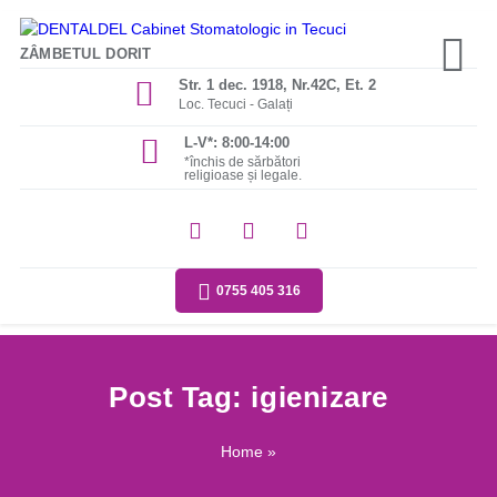
ZÂMBETUL DORIT
Str. 1 dec. 1918, Nr.42C, Et. 2
Loc. Tecuci - Galați
L-V*: 8:00-14:00
*închis de sărbători
religioase și legale.
0755 405 316
Post Tag: igienizare
Home
»