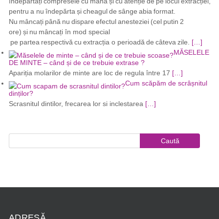
îndepărtați compresele cu mâna și cu atenție de pe locul extracției,
pentru a nu îndepărta și cheagul de sânge abia format.
Nu mâncați până nu dispare efectul anesteziei (cel putin 2
ore) și nu mâncați în mod special
pe partea respectivă cu extracția o perioadă de câteva zile.
[…]
MĂSELELE
DE MINTE – când și de ce trebuie extrase ?
Apariția molarilor de minte are loc de regula între 17
[…]
Cum scăpăm de scrâșnitul
dinților?
Scrasnitul dintilor, frecarea lor si inclestarea
[…]
ADRESĂ