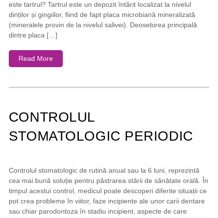
este tartrul? Tartrul este un depozit întărit localizat la nivelul
dinților și gingiilor, fiind de fapt placa microbiană mineralizată
(mineralele provin de la nivelul salivei). Deosebirea principală
dintre placa […]
Read More
CONTROLUL
STOMATOLOGIC PERIODIC
Controlul stomatologic de rutină anual sau la 6 luni, reprezintă
cea mai bună soluție pentru păstrarea stării de sănătate orală. În
timpul acestui control, medicul poate descoperi diferite situații ce
pot crea probleme în viitor, faze incipiente ale unor carii dentare
sau chiar parodontoza în stadiu incipient, aspecte de care