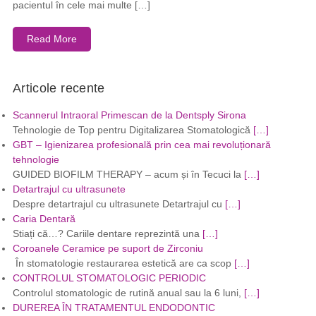
pacientul în cele mai multe […]
Read More
Articole recente
Scannerul Intraoral Primescan de la Dentsply Sirona
Tehnologie de Top pentru Digitalizarea Stomatologică
[…]
GBT – Igienizarea profesională prin cea mai revoluționară
tehnologie
GUIDED BIOFILM THERAPY – acum și în Tecuci la
[…]
Detartrajul cu ultrasunete
Despre detartrajul cu ultrasunete Detartrajul cu
[…]
Caria Dentară
Stiați că…? Cariile dentare reprezintă una
[…]
Coroanele Ceramice pe suport de Zirconiu
În stomatologie restaurarea estetică are ca scop
[…]
CONTROLUL STOMATOLOGIC PERIODIC
Controlul stomatologic de rutină anual sau la 6 luni,
[…]
DUREREA ÎN TRATAMENTUL ENDODONTIC