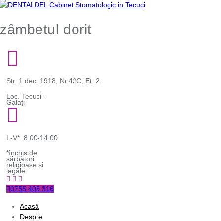
zâmbetul dorit
Str. 1 dec. 1918, Nr.42C, Et. 2
Loc. Tecuci -
Galați
L-V*: 8:00-14:00
*închis de
sărbători
religioase și
legale.
0755 405 316
Acasă
Despre