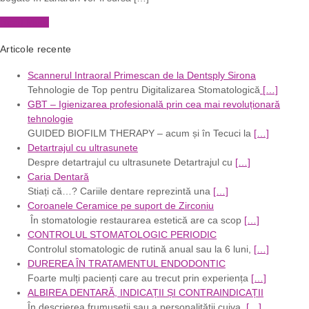
Read More
Articole recente
Scannerul Intraoral Primescan de la Dentsply Sirona
Tehnologie de Top pentru Digitalizarea Stomatologică
[…]
GBT – Igienizarea profesională prin cea mai revoluționară
tehnologie
GUIDED BIOFILM THERAPY – acum și în Tecuci la
[…]
Detartrajul cu ultrasunete
Despre detartrajul cu ultrasunete Detartrajul cu
[…]
Caria Dentară
Stiați că…? Cariile dentare reprezintă una
[…]
Coroanele Ceramice pe suport de Zirconiu
În stomatologie restaurarea estetică are ca scop
[…]
CONTROLUL STOMATOLOGIC PERIODIC
Controlul stomatologic de rutină anual sau la 6 luni,
[…]
DUREREA ÎN TRATAMENTUL ENDODONTIC
Foarte mulți pacienți care au trecut prin experiența
[…]
ALBIREA DENTARĂ, INDICAȚII ȘI CONTRAINDICAȚII
În descrierea frumuseții sau a personalității cuiva,
[…]