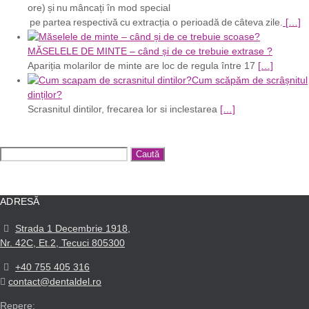
ore) și nu mâncați în mod special
pe partea respectivă cu extracția o perioadă de câteva zile.
[…]
MĂSELELE DE MINTE – când și de ce trebuie extrase ?
Apariția molarilor de minte are loc de regula între 17
[…]
Cum scăpăm de scrâșnitul
dinților?
Scrasnitul dintilor, frecarea lor si inclestarea
[…]
Caută
după:
ADRESĂ
Strada 1 Decembrie 1918,
Nr. 42C, Et.2, Tecuci 805300
+40 755 405 316
contact@dentaldel.ro
Repere: