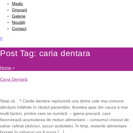
Medic
Onorarii
Galerie
Noutăți
Contact
Post Tag: caria dentara
Home
»
Caria Dentară
Stiați că…? Cariile dentare reprezintă una dintre cele mai comune
afecțiuni întâlnite în rândul pacienților. Acestea apar din cauza a mai
mulți factori, printre care se numără: – igiena precară, care
favorizează acumularea de resturi alimentare – consumul crescut de
zahar rafinat (dulciuri, sucuri acidulate). În timp, resturile alimentare
bogate în zaharuri vor fi sursa […]