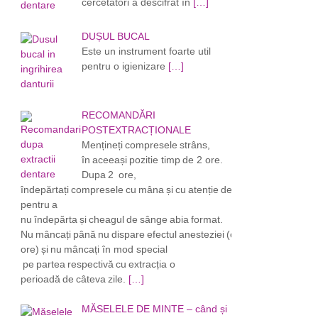
cercetători a descifrat în
[…]
DUȘUL BUCAL
Este un instrument foarte util
pentru o igienizare
[…]
RECOMANDĂRI
POSTEXTRACȚIONALE
Mențineți compresele strâns,
în aceeași pozitie timp de 2 ore.
Dupa 2 ore,
îndepărtați compresele cu mâna și cu atenție de pe locul extracției,
pentru a
nu îndepărta și cheagul de sânge abia format.
Nu mâncați până nu dispare efectul anesteziei (cel putin 2
ore) și nu mâncați în mod special
pe partea respectivă cu extracția o
perioadă de câteva zile.
[…]
MĂSELELE DE MINTE – când și