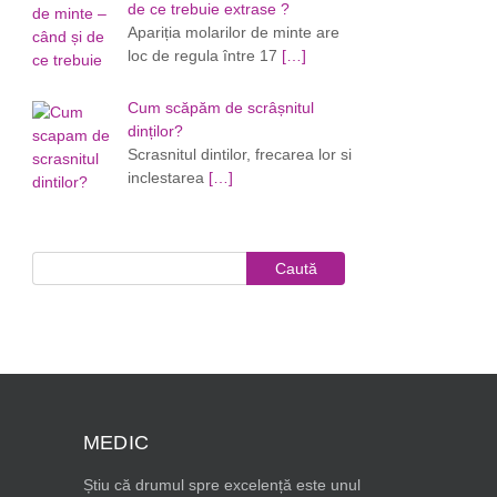
de ce trebuie extrase ?
Apariția molarilor de minte are
loc de regula între 17
[…]
Cum scăpăm de scrâșnitul
dinților?
Scrasnitul dintilor, frecarea lor si
inclestarea
[…]
MEDIC
Știu că drumul spre excelență este unul