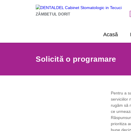
ZÂMBETUL DORIT
Acasă
Solicită o programare
Pentru a sa
serviciilor
rugăm să n
ce urmeaz
Răspunsuri
prioritiza 
bune deciz