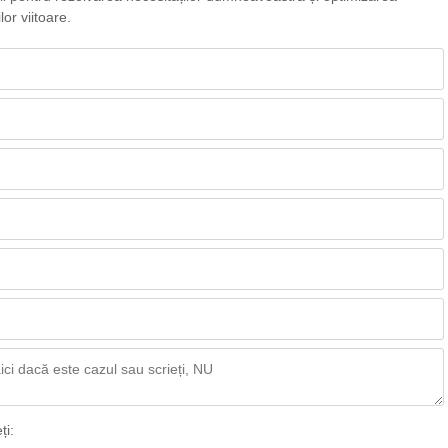
or viitoare.
ți: