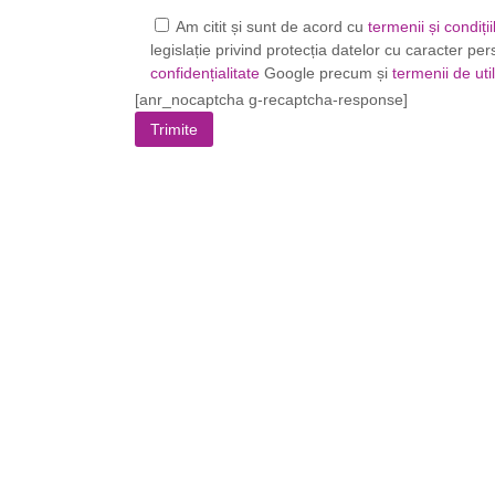
Am citit și sunt de acord cu
termenii și condiții
legislație privind protecția datelor cu caracter p
confidențialitate
Google precum și
termenii de uti
[anr_nocaptcha g-recaptcha-response]