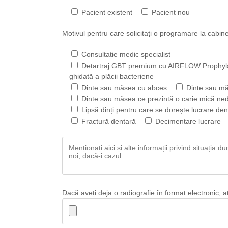
Pacient existent
Pacient nou
Motivul pentru care solicitați o programare la cabin
Consultație medic specialist
Detartraj GBT premium cu AIRFLOW Prophylaxi
ghidată a plăcii bacteriene
Dinte sau măsea cu abces
Dinte sau mă
Dinte sau măsea ce prezintă o carie mică ne
Lipsă dinți pentru care se dorește lucrare den
Fractură dentară
Decimentare lucrare
Dacă aveți deja o radiografie în format electronic, a