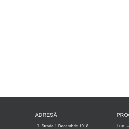
ADRESĂ
PRO
Strada 1 Decembrie 1918,
Luni –