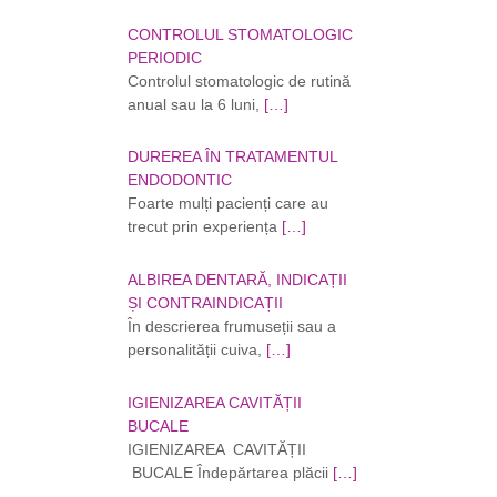
CONTROLUL STOMATOLOGIC
PERIODIC
Controlul stomatologic de rutină
anual sau la 6 luni,
[…]
DUREREA ÎN TRATAMENTUL
ENDODONTIC
Foarte mulți pacienți care au
trecut prin experiența
[…]
ALBIREA DENTARĂ, INDICAȚII
ȘI CONTRAINDICAȚII
În descrierea frumuseții sau a
personalității cuiva,
[…]
IGIENIZAREA CAVITĂȚII
BUCALE
IGIENIZAREA CAVITĂȚII
BUCALE Îndepărtarea plăcii
[…]