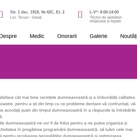
Str. 1 dec. 1918, Nr.42C, Et. 2
L-V*: 8:00-14:00
Loc. Tecuci - Galați
*închis de sărbători
religioase și legale.
Despre
Medic
Onorarii
Galerie
Noutăț
tisface cât mai bine cerințele dumneavoastră și a îmbunătăți calitatea
 noastre, pentru a ști din timp cu ce probleme dentare vă confruntați, vă
e acordați puțin din timpul dumneavoastră în a răspunde la întrebările
ă.
le dumneavoastră ne vor fi de folos pentru a ne putea organiza și
activitatea în pregătirea programării dumneavoastră, să luăm cele mai
ii pentru rezolvarea necesităților dumneavoastră și optimizarea