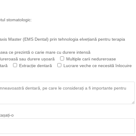
etul stomatologic:
s Master (EMS Dental) prin tehnologia elvețiană pentru terapia
sea ce prezintă o carie mare cu durere intensă
dureroasă sau durere ușoară
Multiple carii nedureroase
tară
Extracție dentară
Lucrare veche ce necesită înlocuire
tașați-o