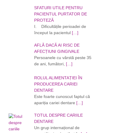
SFATURI UTILE PENTRU
PACIENTUL PURTATOR DE
PROTEZĂ
I. Dificultățile perioadei de
început la pacientul
[…]
AFLĂ DACĂ AI RISC DE
AFECȚIUNI GINGIVALE
Persoanele cu vârstă peste 35
de ani, fumători,
[…]
ROLUL ALIMENTAȚIEI ÎN
PRODUCEREA CARIEI
DENTARE
Este foarte cunoscut faptul că
apariția cariei dentare
[…]
TOTUL DESPRE CARIILE
DENTARE
Un grup internațional de