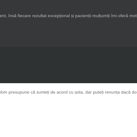
t, însă fiecare rezultat excepțional și pacienții mulțumiți îmi oferă mo
Vom presupune că sunteți de acord cu asta, dar puteți renunța dacă dori