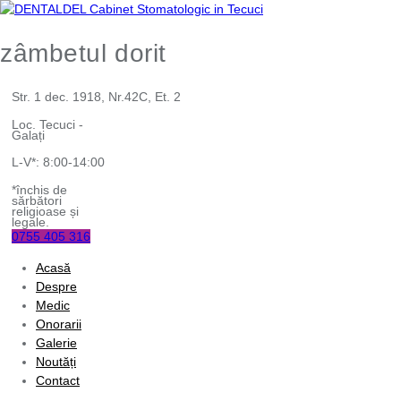
zâmbetul dorit
Str. 1 dec. 1918, Nr.42C, Et. 2
Loc. Tecuci -
Galați
L-V*: 8:00-14:00
*închis de
sărbători
religioase și
legale.
0755 405 316
Acasă
Despre
Medic
Onorarii
Galerie
Noutăți
Contact