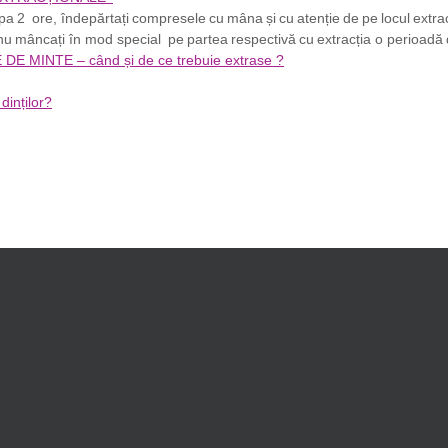
pa 2 ore, îndepărtați compresele cu mâna și cu atenție de pe locul extrac
 nu mâncați în mod special pe partea respectivă cu extracția o perioadă 
E MINTE – când și de ce trebuie extrase ?
inților?