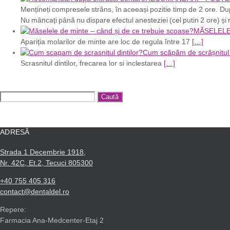
Mențineți compresele strâns, în aceeași pozitie timp de 2 ore. Du
Nu mâncați până nu dispare efectul anesteziei (cel putin 2 ore) și
MĂSELELE D
Apariția molarilor de minte are loc de regula între 17
[…]
Cum scăpăm de scrâșnitul d
Scrasnitul dintilor, frecarea lor si inclestarea
[…]
Caută
după:
ADRESĂ
Strada 1 Decembrie 1918,
Nr. 42C, Et.2, Tecuci 805300
+40 755 405 316
contact@dentaldel.ro
Repere:
Farmacia Ana-Medcenter-Etaj 2