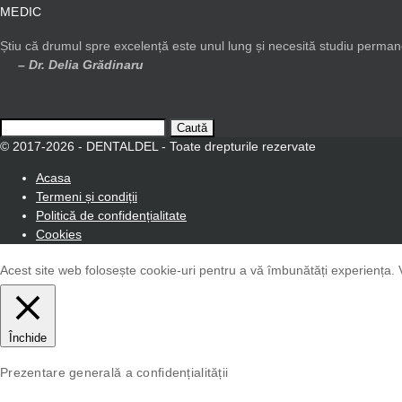
MEDIC
Știu că drumul spre excelență este unul lung și necesită studiu permanen
– Dr. Delia Grădinaru
Caută
după:
© 2017-2026 - DENTALDEL - Toate drepturile rezervate
Acasa
Termeni și condiții
Politică de confidențialitate
Cookies
Acest site web folosește cookie-uri pentru a vă îmbunătăți experiența. 
Închide
Prezentare generală a confidențialității