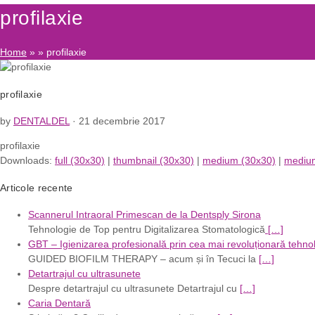
profilaxie
Home
» » profilaxie
profilaxie
by
DENTALDEL
· 21 decembrie 2017
profilaxie
Downloads:
full (30x30)
|
thumbnail (30x30)
|
medium (30x30)
|
medium
Articole recente
Scannerul Intraoral Primescan de la Dentsply Sirona
Tehnologie de Top pentru Digitalizarea Stomatologică
[…]
GBT – Igienizarea profesională prin cea mai revoluționară tehno
GUIDED BIOFILM THERAPY – acum și în Tecuci la
[…]
Detartrajul cu ultrasunete
Despre detartrajul cu ultrasunete Detartrajul cu
[…]
Caria Dentară