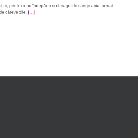
ției, pentru a nu îndepărta și cheagul de sânge abia format.
de câteva zile.
[…]