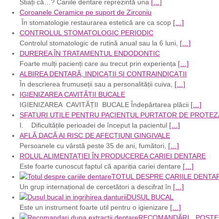
Stiați că…? Cariile dentare reprezintă una
[…]
Coroanele Ceramice pe suport de Zirconiu
În stomatologie restaurarea estetică are ca scop
[…]
CONTROLUL STOMATOLOGIC PERIODIC
Controlul stomatologic de rutină anual sau la 6 luni,
[…]
DUREREA ÎN TRATAMENTUL ENDODONTIC
Foarte mulți pacienți care au trecut prin experiența
[…]
ALBIREA DENTARĂ, INDICAȚII ȘI CONTRAINDICAȚII
În descrierea frumuseții sau a personalității cuiva,
[…]
IGIENIZAREA CAVITĂȚII BUCALE
IGIENIZAREA CAVITĂȚII BUCALE Îndepărtarea plăcii
[…]
SFATURI UTILE PENTRU PACIENTUL PURTATOR DE PROTEZ
I. Dificultățile perioadei de început la pacientul
[…]
AFLĂ DACĂ AI RISC DE AFECȚIUNI GINGIVALE
Persoanele cu vârstă peste 35 de ani, fumători,
[…]
ROLUL ALIMENTAȚIEI ÎN PRODUCEREA CARIEI DENTARE
Este foarte cunoscut faptul că apariția cariei dentare
[…]
TOTUL DESPRE CARIILE DENTA
Un grup internațional de cercetători a descifrat în
[…]
DUȘUL BUCAL
Este un instrument foarte util pentru o igienizare
[…]
RECOMANDĂRI POSTE