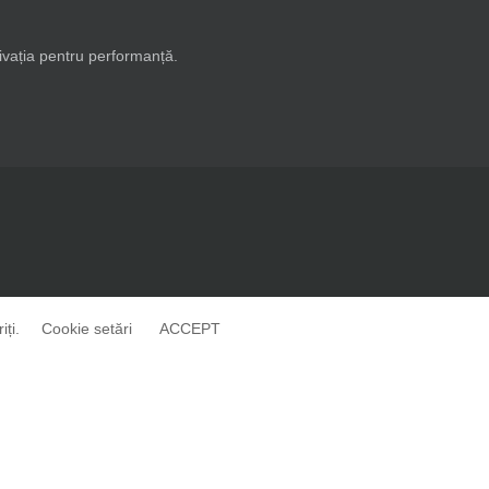
tivația pentru performanță.
ți.
Cookie setări
ACCEPT