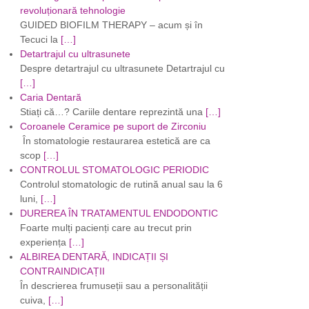
revoluționară tehnologie
GUIDED BIOFILM THERAPY – acum și în
Tecuci la
[…]
Detartrajul cu ultrasunete
Despre detartrajul cu ultrasunete Detartrajul cu
[…]
Caria Dentară
Stiați că…? Cariile dentare reprezintă una
[…]
Coroanele Ceramice pe suport de Zirconiu
În stomatologie restaurarea estetică are ca
scop
[…]
CONTROLUL STOMATOLOGIC PERIODIC
Controlul stomatologic de rutină anual sau la 6
luni,
[…]
DUREREA ÎN TRATAMENTUL ENDODONTIC
Foarte mulți pacienți care au trecut prin
experiența
[…]
ALBIREA DENTARĂ, INDICAȚII ȘI
CONTRAINDICAȚII
În descrierea frumuseții sau a personalității
cuiva,
[…]