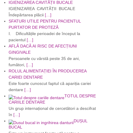
IGIENIZAREA CAVITĂȚII BUCALE
IGIENIZAREA CAVITĂȚII BUCALE
Îndepărtarea plăcii
[…]
SFATURI UTILE PENTRU PACIENTUL
PURTATOR DE PROTEZĂ
I. Dificultățile perioadei de început la
pacientul
[…]
AFLĂ DACĂ AI RISC DE AFECȚIUNI
GINGIVALE
Persoanele cu vârstă peste 35 de ani,
fumători,
[…]
ROLUL ALIMENTAȚIEI ÎN PRODUCEREA
CARIEI DENTARE
Este foarte cunoscut faptul că apariția cariei
dentare
[…]
TOTUL DESPRE
CARIILE DENTARE
Un grup internațional de cercetători a descifrat
în
[…]
DUȘUL
BUCAL