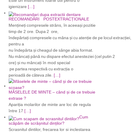
Este un instrument foarte util pentru o
igienizare
[…]
RECOMANDĂRI POSTEXTRACȚIONALE
Mențineți compresele strâns, în aceeași pozitie
timp de 2 ore. Dupa 2 ore,
îndepărtați compresele cu mâna și cu atenție de pe locul extracției,
pentru a
nu îndepărta și cheagul de sânge abia format.
Nu mâncați până nu dispare efectul anesteziei (cel putin 2
ore) și nu mâncați în mod special
pe partea respectivă cu extracția o
perioadă de câteva zile.
[…]
MĂSELELE DE MINTE – când și de ce trebuie
extrase ?
Apariția molarilor de minte are loc de regula
între 17
[…]
Cum
scăpăm de scrâșnitul dinților?
Scrasnitul dintilor, frecarea lor si inclestarea