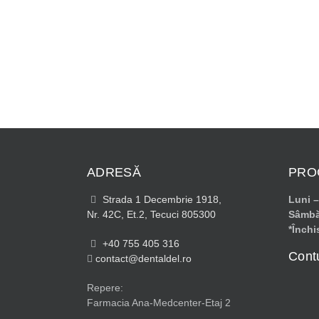
ADRESĂ
PRO
Strada 1 Decembrie 1918,
Luni –
Nr. 42C, Et.2, Tecuci 805300
Sâmbă
*Închi
+40 755 405 316
Contu
contact@dentaldel.ro
Repere:
Farmacia Ana-Medcenter-Etaj 2