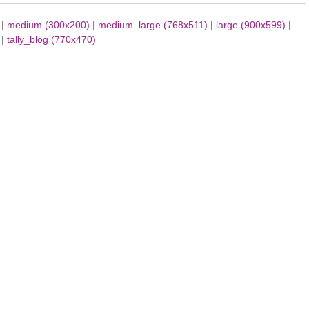
|
medium (300x200)
|
medium_large (768x511)
|
large (900x599)
|
|
tally_blog (770x470)