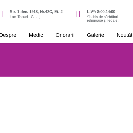
Str. 1 dec. 1918, Nr.42C, Et. 2
L-V*: 8:00-14:00
Loc. Tecuci - Galați
*închis de sărbători
religioase și legale.
Despre
Medic
Onorarii
Galerie
Noutăț