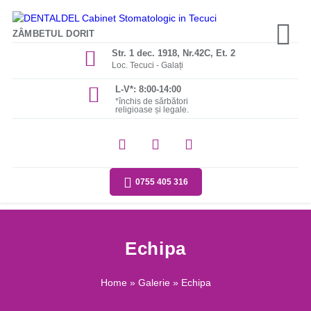
ZÂMBETUL DORIT
Str. 1 dec. 1918, Nr.42C, Et. 2
Loc. Tecuci - Galați
L-V*: 8:00-14:00
*închis de sărbători
religioase și legale.
0755 405 316
Echipa
Home
»
Galerie
» Echipa