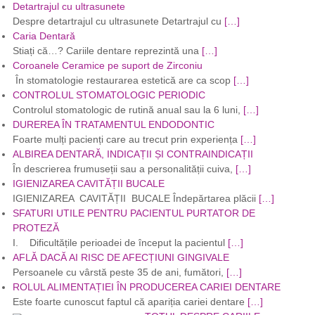
Detartrajul cu ultrasunete
Despre detartrajul cu ultrasunete Detartrajul cu
[…]
Caria Dentară
Stiați că…? Cariile dentare reprezintă una
[…]
Coroanele Ceramice pe suport de Zirconiu
În stomatologie restaurarea estetică are ca scop
[…]
CONTROLUL STOMATOLOGIC PERIODIC
Controlul stomatologic de rutină anual sau la 6 luni,
[…]
DUREREA ÎN TRATAMENTUL ENDODONTIC
Foarte mulți pacienți care au trecut prin experiența
[…]
ALBIREA DENTARĂ, INDICAȚII ȘI CONTRAINDICAȚII
În descrierea frumuseții sau a personalității cuiva,
[…]
IGIENIZAREA CAVITĂȚII BUCALE
IGIENIZAREA CAVITĂȚII BUCALE Îndepărtarea plăcii
[…]
SFATURI UTILE PENTRU PACIENTUL PURTATOR DE
PROTEZĂ
I. Dificultățile perioadei de început la pacientul
[…]
AFLĂ DACĂ AI RISC DE AFECȚIUNI GINGIVALE
Persoanele cu vârstă peste 35 de ani, fumători,
[…]
ROLUL ALIMENTAȚIEI ÎN PRODUCEREA CARIEI DENTARE
Este foarte cunoscut faptul că apariția cariei dentare
[…]