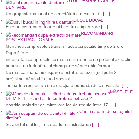
TOTUL DESPRE CARIILE
DENTARE
Un grup internațional de cercetători a descifrat în
[…]
DUȘUL BUCAL
Este un instrument foarte util pentru o igienizare
[…]
RECOMANDĂRI
POSTEXTRACȚIONALE
Mențineți compresele strâns, în aceeași pozitie timp de 2 ore.
Dupa 2 ore,
îndepărtați compresele cu mâna și cu atenție de pe locul extracției,
pentru a nu îndepărta și cheagul de sânge abia format.
Nu mâncați până nu dispare efectul anesteziei (cel putin 2
ore) și nu mâncați în mod special
pe partea respectivă cu extracția o perioadă de câteva zile.
[…]
MĂSELELE
DE MINTE – când și de ce trebuie extrase ?
Apariția molarilor de minte are loc de regula între 17
[…]
Cum scăpăm de scrâșnitul
dinților?
Scrasnitul dintilor, frecarea lor si inclestarea
[…]