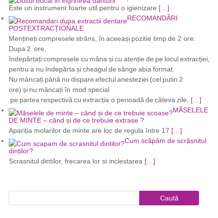
Este un instrument foarte util pentru o igienizare
[…]
RECOMANDĂRI
POSTEXTRACȚIONALE
Mențineți compresele strâns, în aceeași pozitie timp de 2 ore.
Dupa 2 ore,
îndepărtați compresele cu mâna și cu atenție de pe locul extracției,
pentru a nu îndepărta și cheagul de sânge abia format.
Nu mâncați până nu dispare efectul anesteziei (cel putin 2
ore) și nu mâncați în mod special
pe partea respectivă cu extracția o perioadă de câteva zile.
[…]
MĂSELELE
DE MINTE – când și de ce trebuie extrase ?
Apariția molarilor de minte are loc de regula între 17
[…]
Cum scăpăm de scrâșnitul
dinților?
Scrasnitul dintilor, frecarea lor si inclestarea
[…]