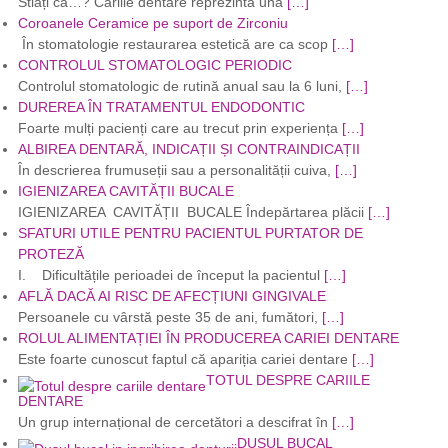
Stiați că…? Cariile dentare reprezintă una
[…]
Coroanele Ceramice pe suport de Zirconiu
În stomatologie restaurarea estetică are ca scop
[…]
CONTROLUL STOMATOLOGIC PERIODIC
Controlul stomatologic de rutină anual sau la 6 luni,
[…]
DUREREA ÎN TRATAMENTUL ENDODONTIC
Foarte mulți pacienți care au trecut prin experiența
[…]
ALBIREA DENTARĂ, INDICAȚII ȘI CONTRAINDICAȚII
În descrierea frumuseții sau a personalității cuiva,
[…]
IGIENIZAREA CAVITĂȚII BUCALE
IGIENIZAREA CAVITĂȚII BUCALE Îndepărtarea plăcii
[…]
SFATURI UTILE PENTRU PACIENTUL PURTATOR DE
PROTEZĂ
I. Dificultățile perioadei de început la pacientul
[…]
AFLĂ DACĂ AI RISC DE AFECȚIUNI GINGIVALE
Persoanele cu vârstă peste 35 de ani, fumători,
[…]
ROLUL ALIMENTAȚIEI ÎN PRODUCEREA CARIEI DENTARE
Este foarte cunoscut faptul că apariția cariei dentare
[…]
TOTUL DESPRE CARIILE
DENTARE
Un grup internațional de cercetători a descifrat în
[…]
DUȘUL BUCAL