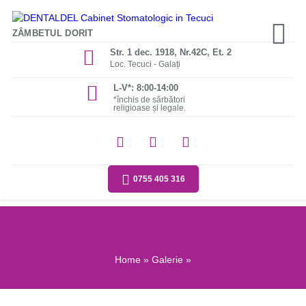
ZÂMBETUL DORIT
Str. 1 dec. 1918, Nr.42C, Et. 2
Loc. Tecuci - Galați
L-V*: 8:00-14:00
*închis de sărbători
religioase și legale.
0755 405 316
Home
»
Galerie
»