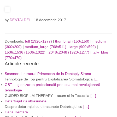
by
DENTALDEL
· 18 decembrie 2017
Downloads:
full (1920x1277)
|
thumbnail (150x150)
|
medium
(300x200)
|
medium_large (768x511)
|
large (900x599)
|
1536x1536 (1536x1022)
|
2048x2048 (1920x1277)
|
tally_blog
(770x470)
Articole recente
Scannerul Intraoral Primescan de la Dentsply Sirona
Tehnologie de Top pentru Digitalizarea Stomatologică
[…]
GBT – Igienizarea profesională prin cea mai revoluționară
tehnologie
GUIDED BIOFILM THERAPY – acum și în Tecuci la
[…]
Detartrajul cu ultrasunete
Despre detartrajul cu ultrasunete Detartrajul cu
[…]
Caria Dentară