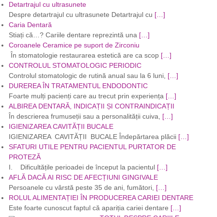
Detartrajul cu ultrasunete
Despre detartrajul cu ultrasunete Detartrajul cu
[…]
Caria Dentară
Stiați că…? Cariile dentare reprezintă una
[…]
Coroanele Ceramice pe suport de Zirconiu
În stomatologie restaurarea estetică are ca scop
[…]
CONTROLUL STOMATOLOGIC PERIODIC
Controlul stomatologic de rutină anual sau la 6 luni,
[…]
DUREREA ÎN TRATAMENTUL ENDODONTIC
Foarte mulți pacienți care au trecut prin experiența
[…]
ALBIREA DENTARĂ, INDICAȚII ȘI CONTRAINDICAȚII
În descrierea frumuseții sau a personalității cuiva,
[…]
IGIENIZAREA CAVITĂȚII BUCALE
IGIENIZAREA CAVITĂȚII BUCALE Îndepărtarea plăcii
[…]
SFATURI UTILE PENTRU PACIENTUL PURTATOR DE
PROTEZĂ
I. Dificultățile perioadei de început la pacientul
[…]
AFLĂ DACĂ AI RISC DE AFECȚIUNI GINGIVALE
Persoanele cu vârstă peste 35 de ani, fumători,
[…]
ROLUL ALIMENTAȚIEI ÎN PRODUCEREA CARIEI DENTARE
Este foarte cunoscut faptul că apariția cariei dentare
[…]