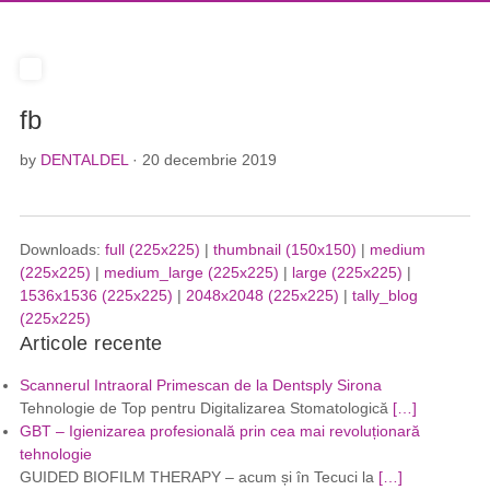
fb
by
DENTALDEL
· 20 decembrie 2019
Downloads:
full (225x225)
|
thumbnail (150x150)
|
medium
(225x225)
|
medium_large (225x225)
|
large (225x225)
|
1536x1536 (225x225)
|
2048x2048 (225x225)
|
tally_blog
(225x225)
Articole recente
Scannerul Intraoral Primescan de la Dentsply Sirona
Tehnologie de Top pentru Digitalizarea Stomatologică
[…]
GBT – Igienizarea profesională prin cea mai revoluționară
tehnologie
GUIDED BIOFILM THERAPY – acum și în Tecuci la
[…]