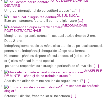
TOTUL DESPRE CARIILE
DENTARE
Un grup internațional de cercetători a descifrat în
[…]
DUȘUL BUCAL
Este un instrument foarte util pentru o igienizare
[…]
RECOMANDĂRI
POSTEXTRACȚIONALE
Mențineți compresele strâns, în aceeași pozitie timp de 2 ore.
Dupa 2 ore,
îndepărtați compresele cu mâna și cu atenție de pe locul extracției,
pentru a nu îndepărta și cheagul de sânge abia format.
Nu mâncați până nu dispare efectul anesteziei (cel putin 2
ore) și nu mâncați în mod special
pe partea respectivă cu extracția o perioadă de câteva zile.
[…]
MĂSELELE
DE MINTE – când și de ce trebuie extrase ?
Apariția molarilor de minte are loc de regula între 17
[…]
Cum scăpăm de scrâșnitul
dinților?
Scrasnitul dintilor, frecarea lor si inclestarea
[…]