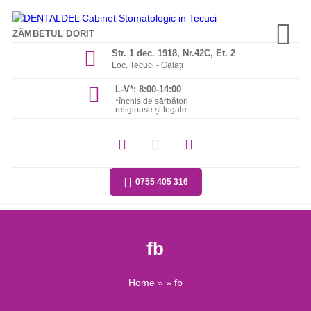
ZÂMBETUL DORIT
Str. 1 dec. 1918, Nr.42C, Et. 2
Loc. Tecuci - Galați
L-V*: 8:00-14:00
*închis de sărbători
religioase și legale.
0755 405 316
fb
Home
» » fb