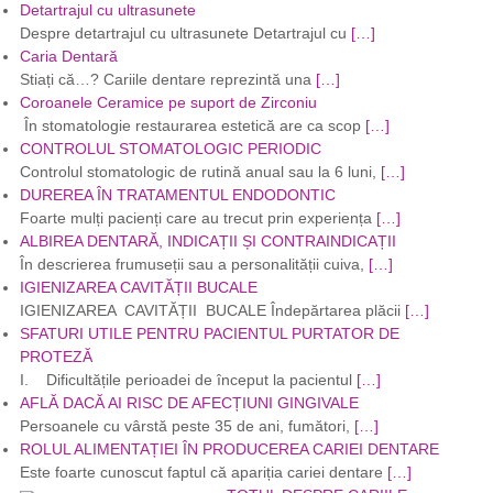
Detartrajul cu ultrasunete
Despre detartrajul cu ultrasunete Detartrajul cu
[…]
Caria Dentară
Stiați că…? Cariile dentare reprezintă una
[…]
Coroanele Ceramice pe suport de Zirconiu
În stomatologie restaurarea estetică are ca scop
[…]
CONTROLUL STOMATOLOGIC PERIODIC
Controlul stomatologic de rutină anual sau la 6 luni,
[…]
DUREREA ÎN TRATAMENTUL ENDODONTIC
Foarte mulți pacienți care au trecut prin experiența
[…]
ALBIREA DENTARĂ, INDICAȚII ȘI CONTRAINDICAȚII
În descrierea frumuseții sau a personalității cuiva,
[…]
IGIENIZAREA CAVITĂȚII BUCALE
IGIENIZAREA CAVITĂȚII BUCALE Îndepărtarea plăcii
[…]
SFATURI UTILE PENTRU PACIENTUL PURTATOR DE
PROTEZĂ
I. Dificultățile perioadei de început la pacientul
[…]
AFLĂ DACĂ AI RISC DE AFECȚIUNI GINGIVALE
Persoanele cu vârstă peste 35 de ani, fumători,
[…]
ROLUL ALIMENTAȚIEI ÎN PRODUCEREA CARIEI DENTARE
Este foarte cunoscut faptul că apariția cariei dentare
[…]