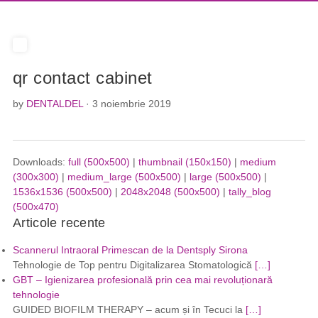
qr contact cabinet
by
DENTALDEL
· 3 noiembrie 2019
Downloads:
full (500x500)
|
thumbnail (150x150)
|
medium
(300x300)
|
medium_large (500x500)
|
large (500x500)
|
1536x1536 (500x500)
|
2048x2048 (500x500)
|
tally_blog
(500x470)
Articole recente
Scannerul Intraoral Primescan de la Dentsply Sirona
Tehnologie de Top pentru Digitalizarea Stomatologică
[…]
GBT – Igienizarea profesională prin cea mai revoluționară
tehnologie
GUIDED BIOFILM THERAPY – acum și în Tecuci la
[…]