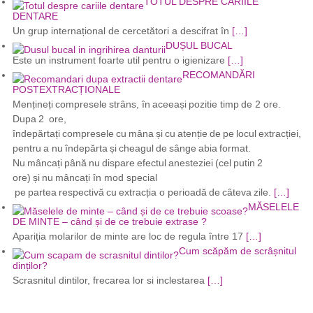
TOTUL DESPRE CARIILE
DENTARE
Un grup internațional de cercetători a descifrat în
[…]
DUȘUL BUCAL
Este un instrument foarte util pentru o igienizare
[…]
RECOMANDĂRI
POSTEXTRACȚIONALE
Mențineți compresele strâns, în aceeași pozitie timp de 2 ore.
Dupa 2 ore,
îndepărtați compresele cu mâna și cu atenție de pe locul extracției,
pentru a nu îndepărta și cheagul de sânge abia format.
Nu mâncați până nu dispare efectul anesteziei (cel putin 2
ore) și nu mâncați în mod special
pe partea respectivă cu extracția o perioadă de câteva zile.
[…]
MĂSELELE
DE MINTE – când și de ce trebuie extrase ?
Apariția molarilor de minte are loc de regula între 17
[…]
Cum scăpăm de scrâșnitul
dinților?
Scrasnitul dintilor, frecarea lor si inclestarea
[…]