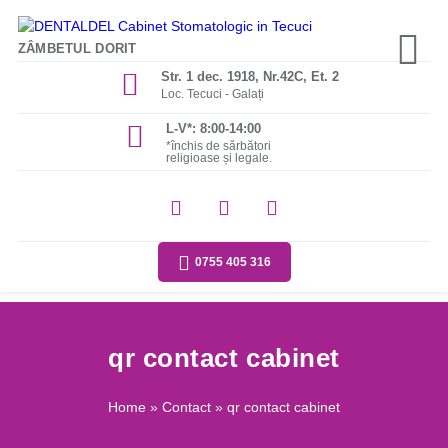
ZÂMBETUL DORIT
Str. 1 dec. 1918, Nr.42C, Et. 2
Loc. Tecuci - Galați
L-V*: 8:00-14:00
*închis de sărbători
religioase și legale.
0755 405 316
qr contact cabinet
Home
»
Contact
» qr contact cabinet